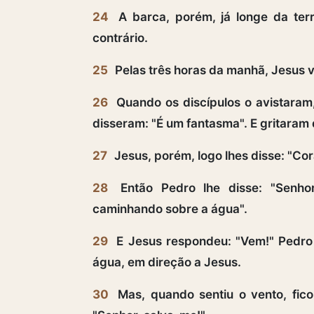
24
A barca, porém, já longe da terr
contrário.
25
Pelas três horas da manhã, Jesus v
26
Quando os discípulos o avistaram
disseram: "É um fantasma". E gritaram
27
Jesus, porém, logo lhes disse: "Co
28
Então Pedro lhe disse: "Senhor
caminhando sobre a água".
29
E Jesus respondeu: "Vem!" Pedro
água, em direção a Jesus.
30
Mas, quando sentiu o vento, fic