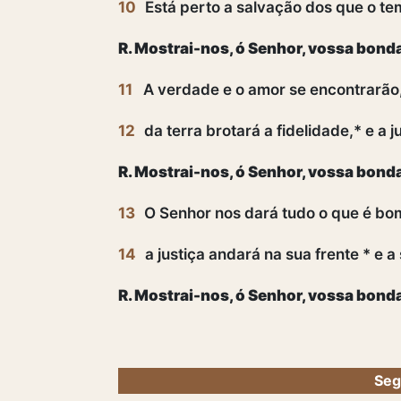
10
Está perto a salvação dos que o tem
R. Mostrai-nos, ó Senhor, vossa bond
11
A verdade e o amor se encontrarão,*
12
da terra brotará a fidelidade,* e a j
R. Mostrai-nos, ó Senhor, vossa bond
13
O Senhor nos dará tudo o que é bom,
14
a justiça andará na sua frente * e 
R. Mostrai-nos, ó Senhor, vossa bond
Seg