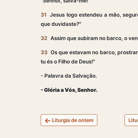
"Senhor, salva-me!"
31
Jesus logo estendeu a mão, seguro
que duvidaste?"
32
Assim que subiram no barco, o ven
33
Os que estavam no barco, prostrar
tu és o Filho de Deus!"
- Palavra da Salvação.
- Glória a Vós, Senhor.
Liturgia de ontem
Litu