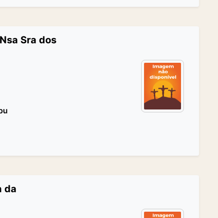
 Nsa Sra dos
bu
a da