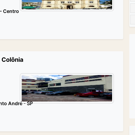
 - Centro
 Colônia
anto André - SP