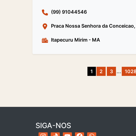
(99) 91044546
Praca Nossa Senhora da Conceicao, 
Itapecuru Mirim
-
MA
1
2
3
...
102
SIGA-NOS