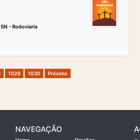
SN - Rodoviaria
8
1029
1030
Próximo
NAVEGAÇÃO
A
Home
Orações