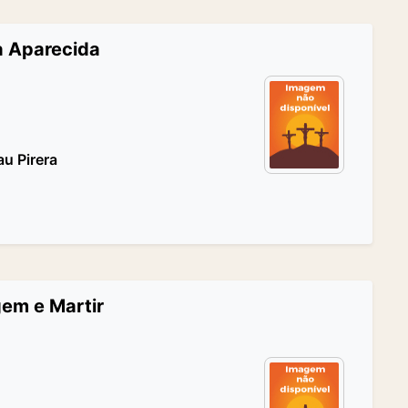
a Aparecida
u Pirera
gem e Martir