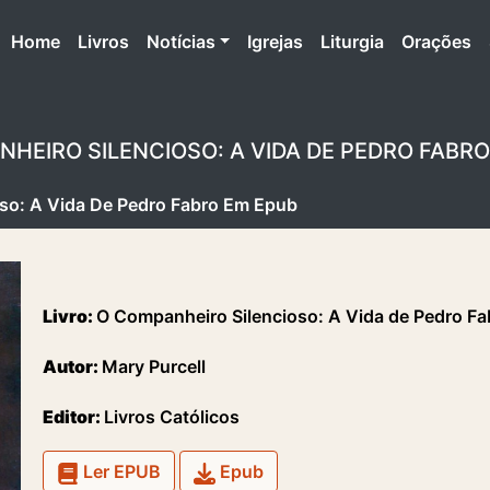
(atual)
Home
Livros
Notícias
Igrejas
Liturgia
Orações
HEIRO SILENCIOSO: A VIDA DE PEDRO FABR
so: A Vida De Pedro Fabro Em Epub
Livro:
O Companheiro Silencioso: A Vida de Pedro Fa
Autor:
Mary Purcell
Editor:
Livros Católicos
Ler EPUB
Epub