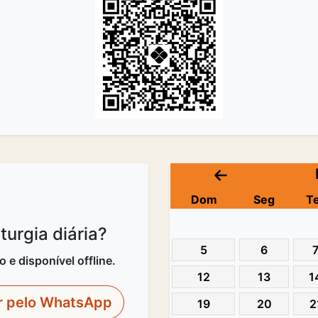
Dom
Seg
T
urgia diária?
5
6
e disponível offline.
12
13
1
r pelo WhatsApp
19
20
2