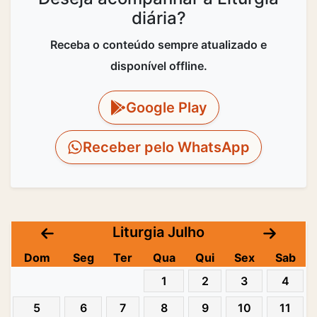
diária?
Receba o conteúdo sempre atualizado e
disponível offline.
Google Play
Receber pelo WhatsApp
Liturgia Julho
Dom
Seg
Ter
Qua
Qui
Sex
Sab
1
2
3
4
5
6
7
8
9
10
11