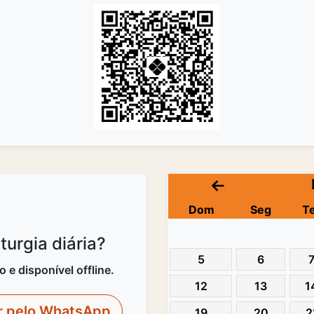
Dom
Seg
T
urgia diária?
5
6
e disponível offline.
12
13
1
r pelo WhatsApp
19
20
2