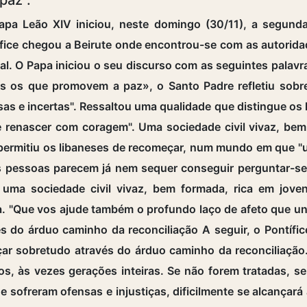
pa Leão XIV iniciou, neste domingo (30/11), a segunda
ífice chegou a Beirute onde encontrou-se com as autorida
ial. O Papa iniciou o seu discurso com as seguintes palav
es os que promovem a paz», o Santo Padre refletiu sobre
sas e incertas". Ressaltou uma qualidade que distingue o
 renascer com coragem". Uma sociedade civil vivaz, bem 
 permitiu os libaneses de recomeçar, num mundo em que "
as pessoas parecem já nem sequer conseguir perguntar-s
e uma sociedade civil vivaz, bem formada, rica em jo
pa. "Que vos ajude também o profundo laço de afeto que u
s do árduo caminho da reconciliação A seguir, o Pontífic
 sobretudo através do árduo caminho da reconciliação. 
s, às vezes gerações inteiras. Se não forem tratadas, se
sofreram ofensas e injustiças, dificilmente se alcançará