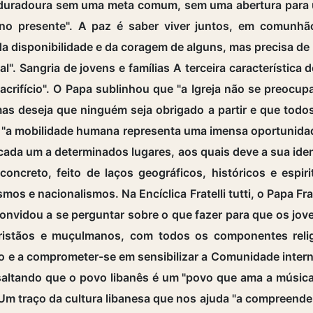
o duradoura sem uma meta comum, sem uma abertura para 
u no presente". A paz é saber viver juntos, em comunh
da disponibilidade e da coragem de alguns, mas precisa de
. Sangria de jovens e famílias A terceira característic
crifício". O Papa sublinhou que "a Igreja não se preocu
mas deseja que ninguém seja obrigado a partir e que tod
, "a mobilidade humana representa uma imensa oportunida
cada um a determinados lugares, aos quais deve a sua iden
oncreto, feito de laços geográficos, históricos e espiri
os e nacionalismos. Na Encíclica Fratelli tutti, o Papa Fr
onvidou a se perguntar sobre o que fazer para que os jov
cristãos e muçulmanos, com todos os componentes relig
o e a comprometer-se em sensibilizar a Comunidade inter
saltando que o povo libanês é um "povo que ama a música
Um traço da cultura libanesa que nos ajuda "a compreende