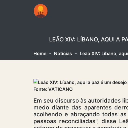
LEÃO XIV: LÍBANO, AQUI A
Home
-
Notícias
-
Leão XIV: Líbano, aqu
Fonte: VATICANO
Em seu discurso às autoridades l
medo diante das aparentes derro
acolhendo e abraçando todas as 
pessoas reconciliadas", disse L
esforço de preservar e construir a 