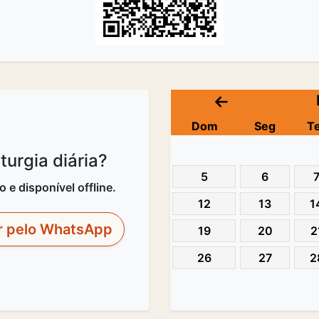
Dom
Seg
T
urgia diária?
5
6
e disponível offline.
12
13
1
r pelo WhatsApp
19
20
2
26
27
2