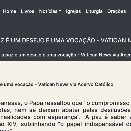
(atual)
Home
Livros
Notícias
Igrejas
Liturgia
Orações
 PAZ É UM DESEJO E UMA VOCAÇÃO - VATICAN
i a paz é um desejo e uma vocação - Vatican News via Acer
ibanesas, o Papa ressaltou que "o compromisso
tas, nem se deixam abater pelas desilusões
realidades com esperança". "A paz é saber
eão XIV, sublinhando "o papel indispensável 
paz".