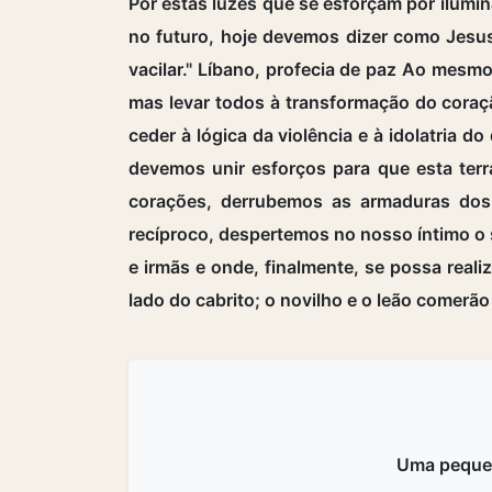
Por estas luzes que se esforçam por ilumin
no futuro, hoje devemos dizer como Jesu
vacilar." Líbano, profecia de paz Ao mesm
mas levar todos à transformação do coraç
ceder à lógica da violência e à idolatria 
devemos unir esforços para que esta ter
corações, derrubemos as armaduras dos 
recíproco, despertemos no nosso íntimo o 
e irmãs e onde, finalmente, se possa reali
lado do cabrito; o novilho e o leão comerão j
Uma peque