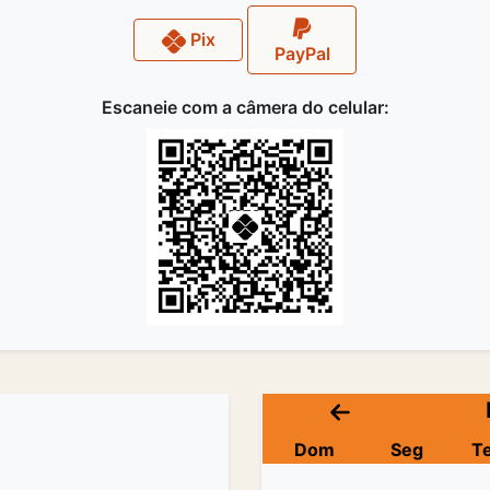
Pix
PayPal
Escaneie com a câmera do celular:
Dom
Seg
T