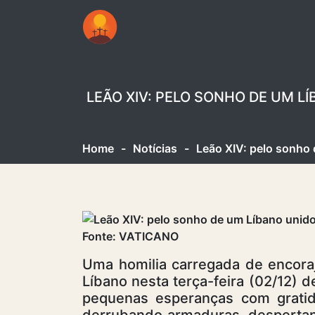
LEÃO XIV: PELO SONHO DE UM L
Home
-
Notícias
-
Leão XIV: pelo sonho 
Fonte: VATICANO
Uma homilia carregada de encoraj
Líbano nesta terça-feira (02/12) 
pequenas esperanças com gratid
derrubando armaduras, despertand