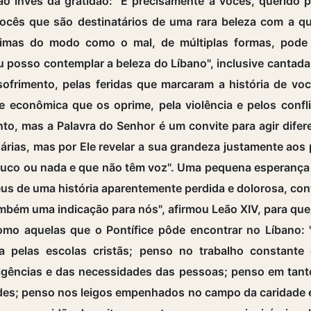
invés da gratidão: "É precisamente a vocês, querido pov
vocês que são destinatários de uma rara beleza com a qu
timas do modo como o mal, de múltiplas formas, pode o
 posso contemplar a beleza do Líbano", inclusive cantada 
ofrimento, pelas feridas que marcaram a história de você
se econômica que os oprime, pela violência e pelos conf
nto, mas a Palavra do Senhor é um convite para agir dife
nárias, mas por Ele revelar a sua grandeza justamente ao
co ou nada e que não têm voz". Uma pequena esperança - 
eus de uma história aparentemente perdida e dolorosa, co
ambém uma indicação para nós", afirmou Leão XIV, para qu
como aquelas que o Pontífice pôde encontrar no Líbano: 
da pelas escolas cristãs; penso no trabalho constant
igências e das necessidades das pessoas; penso em tanto
dades; penso nos leigos empenhados no campo da caridade