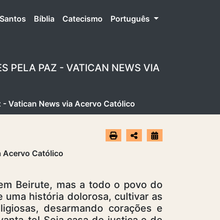
Santos
Bíblia
Catecismo
Português
S PELA PAZ - VATICAN NEWS VIA
 - Vatican News via Acervo Católico
 em Beirute, mas a todo o povo do
uma história dolorosa, cultivar as
ligiosas, desarmando corações e
nta-te! Seja casa de justiça e de