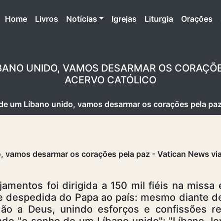
(atual)
Home
Livros
Notícias
Igrejas
Liturgia
Orações
ÍBANO UNIDO, VAMOS DESARMAR OS CORAÇÕE
ACERVO CATÓLICO
de um Líbano unido, vamos desarmar os corações pela paz
amentos foi dirigida a 150 mil fiéis na missa
de despedida do Papa ao país: mesmo diante de 
ão a Deus, unindo esforços e confissões re
o "o sonho de um Líbano unido": "Líbano, leva