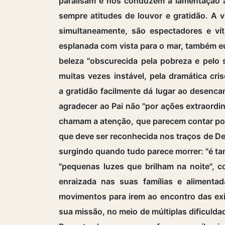
paralisam e nos conduzem à lamentação ao 
sempre atitudes de louvor e gratidão. A 
simultaneamente, são espectadores e ví
esplanada com vista para o mar, também eu
beleza "obscurecida pela pobreza e pelo s
muitas vezes instável, pela dramática cri
a gratidão facilmente dá lugar ao desenca
agradecer ao Pai não "por ações extraordi
chamam a atenção, que parecem contar pou
que deve ser reconhecida nos traços de D
surgindo quando tudo parece morrer: "é t
"pequenas luzes que brilham na noite", 
enraizada nas suas famílias e alimenta
movimentos para irem ao encontro das ex
sua missão, no meio de múltiplas dificul