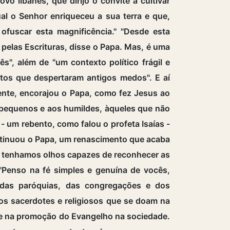
o libanês, que dirijo o convite a cultivar
al o Senhor enriqueceu a sua terra e que,
fuscar esta magnificência." "Desde esta
pelas Escrituras, disse o Papa. Mas, é uma
s", além de "um contexto político frágil e
litos que despertaram antigos medos". E aí
rente, encorajou o Papa, como fez Jesus ao
s pequenos e aos humildes, àqueles que não
um rebento, como falou o profeta Isaías -
ntinuou o Papa, um renascimento que acaba
e tenhamos olhos capazes de reconhecer as
"Penso na fé simples e genuína de vocês,
e das paróquias, das congregações e dos
s sacerdotes e religiosos que se doam na
 e na promoção do Evangelho na sociedade.