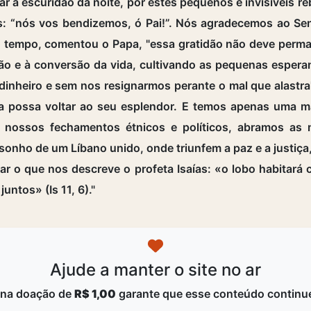
ar a escuridão da noite, por estes pequenos e invisíveis 
s: “nós vos bendizemos, ó Pai!”. Nós agradecemos ao Se
o tempo, comentou o Papa, "essa gratidão não deve perman
ão e à conversão da vida, cultivando as pequenas espera
do dinheiro e sem nos resignarmos perante o mal que alastr
ra possa voltar ao seu esplendor. E temos apenas uma 
nossos fechamentos étnicos e políticos, abramos as n
sonho de um Líbano unido, onde triunfem a paz e a justi
zar o que nos descreve o profeta Isaías: «o lobo habitará 
untos» (Is 11, 6)."
Ajude a manter o site no ar
na doação de
R$ 1,00
garante que esse conteúdo continue