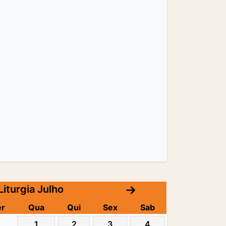
Liturgia Julho
er
Qua
Qui
Sex
Sab
1
2
3
4