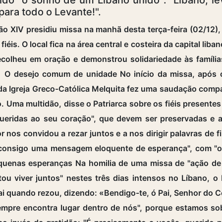
para todo o Levante!".
o XIV presidiu missa na manhã desta terça-feira (02/12), 
fiéis. O local fica na área central e costeira da capital lib
 recolheu em oração e demonstrou solidariedade às famí
 O desejo comum de unidade No início da missa, após o
si da Igreja Greco-Católica Melquita fez uma saudação com
 Uma multidão, disse o Patriarca sobre os fiéis presentes
ão queridas ao seu coração", que devem ser preservadas e
 nos convidou a rezar juntos e a nos dirigir palavras de f
z consigo uma mensagem eloquente de esperança", com "
equenas esperanças Na homilia de uma missa de "ação de
tou viver juntos" nestes três dias intensos no Líbano,
ai quando rezou, dizendo: «Bendigo-te, ó Pai, Senhor do C
sempre encontra lugar dentro de nós", porque estamos so