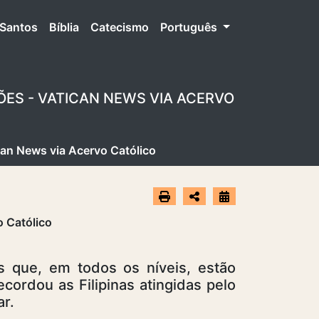
Santos
Bíblia
Catecismo
Português
ES - VATICAN NEWS VIA ACERVO
an News via Acervo Católico
s que, em todos os níveis, estão
cordou as Filipinas atingidas pelo
ar.