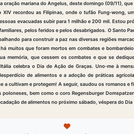
 oração mariana do Angelus, deste domingo (09/11), que c
ão XIV recordou as Filipinas, onde o tufão Fung-wong, 
pessoas evacuadas subir para 1 milhão e 200 mil. Estou pr
s familiares, pelos feridos e pelos desabrigados. O Santo 
balhando para construir a paz nas diversas regiões marca
te, há muitos que foram mortos em combates e bombardeio
 sua memória, que cessem os combates e que se dedique
 Itália celebra o Dia de Ação de Graças. Uno-me à men
 desperdício de alimentos e a adoção de práticas agríco
e a cultivam e protegem! A seguir, saudou os romanos e fié
tas poloneses, bem como o coro Regensburger Domspatzen.
ecadação de alimentos no próximo sábado, véspera do Dia