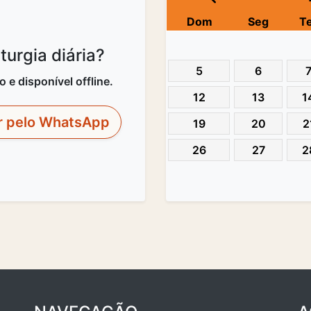
Dom
Seg
T
urgia diária?
5
6
e disponível offline.
12
13
1
r pelo WhatsApp
19
20
2
26
27
2