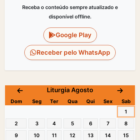
Receba o conteúdo sempre atualizado e
disponível offline.
Google Play
Receber pelo WhatsApp
Liturgia Agosto
Dom
Seg
Ter
Qua
Qui
Sex
Sab
1
2
3
4
5
6
7
8
9
10
11
12
13
14
15