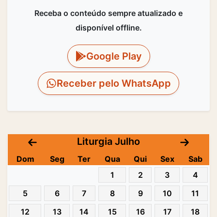
Receba o conteúdo sempre atualizado e
disponível offline.
Google Play
Receber pelo WhatsApp
Liturgia Julho
Dom
Seg
Ter
Qua
Qui
Sex
Sab
1
2
3
4
5
6
7
8
9
10
11
12
13
14
15
16
17
18