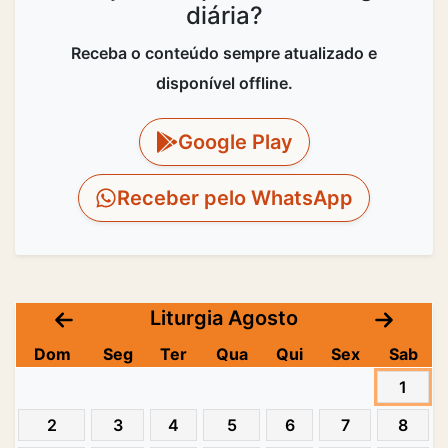
diária?
Receba o conteúdo sempre atualizado e
disponível offline.
Google Play
Receber pelo WhatsApp
Liturgia Agosto
Dom
Seg
Ter
Qua
Qui
Sex
Sab
1
2
3
4
5
6
7
8