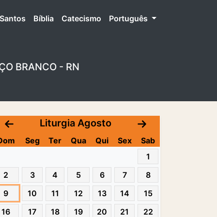
Santos
Bíblia
Catecismo
Português
ÇO BRANCO - RN
Liturgia Agosto
Dom
Seg
Ter
Qua
Qui
Sex
Sab
1
2
3
4
5
6
7
8
9
10
11
12
13
14
15
16
17
18
19
20
21
22