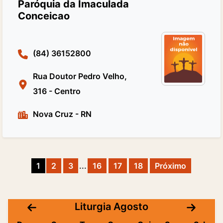
Paróquia da Imaculada
Conceicao
(84) 36152800
Rua Doutor Pedro Velho,
316 - Centro
Nova Cruz
-
RN
1
2
3
...
16
17
18
Próximo
Liturgia Agosto