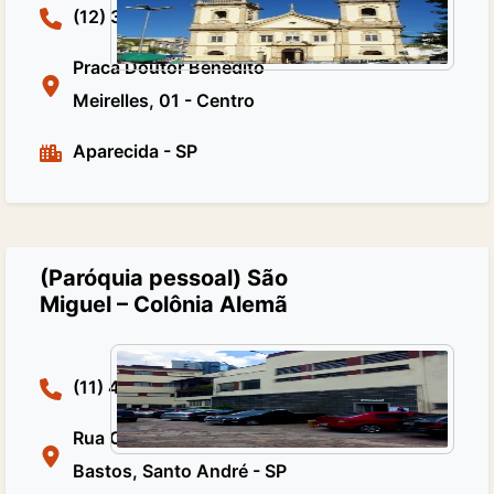
(12) 3105-1502
Praca Doutor Benedito
Meirelles, 01 - Centro
Aparecida
-
SP
(Paróquia pessoal) São
Miguel – Colônia Alemã
(11) 44388196
Rua Centenário, 28 - Vila
Bastos, Santo André - SP