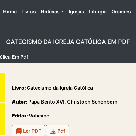
(atual)
Home
Livros
Notícias
Igrejas
Liturgia
Orações
CATECISMO DA IGREJA CATÓLICA EM PDF
ólica Em Pdf
Livro:
Catecismo da Igreja Católica
Autor:
Papa Bento XVI, Christoph Schönborn
Editor:
Vaticano
Ler PDF
Pdf