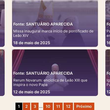
Fonte: SANTUÁRIO APARECIDA
F
Missa inaugural marca início de pontificado de
P
Leão XIV
e
18 de maio de 2025
1
Fonte: SANTUÁRIO APARECIDA
F
Rerum Novarum: encíclica de Leão XIII que
I
inspira o novo Papa
P
12 de maio de 2025
1
1
2
3
...
10
11
12
Próximo