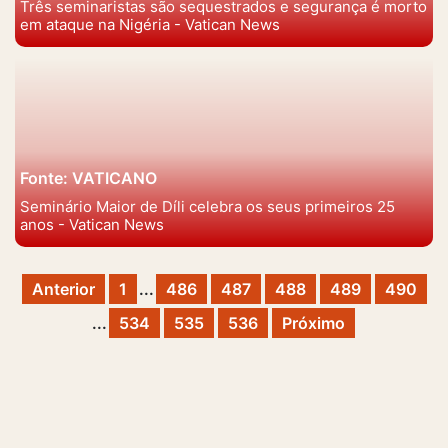
Três seminaristas são sequestrados e segurança é morto
em ataque na Nigéria - Vatican News
Fonte: VATICANO
Seminário Maior de Díli celebra os seus primeiros 25
anos - Vatican News
Anterior
1
...
486
487
488
489
490
...
534
535
536
Próximo