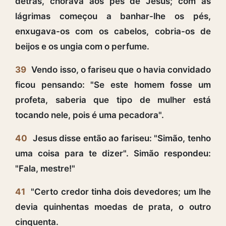
detrás, chorava aos pés de Jesus; com as
lágrimas começou a banhar-lhe os pés,
enxugava-os com os cabelos, cobria-os de
beijos e os ungia com o perfume.
39
Vendo isso, o fariseu que o havia convidado
ficou pensando: "Se este homem fosse um
profeta, saberia que tipo de mulher está
tocando nele, pois é uma pecadora".
40
Jesus disse então ao fariseu: "Simão, tenho
uma coisa para te dizer". Simão respondeu:
"Fala, mestre!"
41
"Certo credor tinha dois devedores; um lhe
devia quinhentas moedas de prata, o outro
cinquenta.