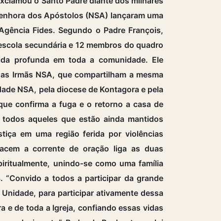
exclamou o Santo Padre diante dos milhares
 Senhora dos Apóstolos (NSA) lançaram uma
Agência Fides. Segundo o Padre François,
 escola secundária e 12 membros do quadro
rida profunda em toda a comunidade. Ele
 das Irmãs NSA, que compartilham a mesma
idade NSA, pela diocese de Kontagora e pela
que confirma a fuga e o retorno a casa de
e todos aqueles que estão ainda mantidos
tiça em uma região ferida por violências
racem a corrente de oração liga as duas
iritualmente, unindo-se como uma família
8. “Convido a todos a participar da grande
 Unidade, para participar ativamente dessa
 e de toda a Igreja, confiando essas vidas