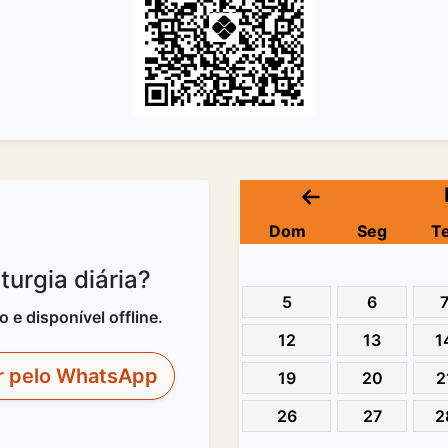
Dom
Seg
T
urgia diária?
5
6
e disponível offline.
12
13
1
r pelo WhatsApp
19
20
2
26
27
2