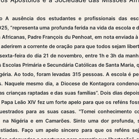
 A ausência dos estudantes e profissionais das esco
5, “representa uma profunda ferida na vida da escola e 
 Africanas, Padre François du Penhoat, em nota enviada 
aderirem a corrente de oração para que todos sejam libert
exta-feira do dia 21 de novembro, entre 1h e 3h da man
s Escolas Primária e Secundária Católicas de Santa Maria, q
géria. Ao todo, foram levadas 315 pessoas. A escola é p
s. Naquele mesmo dia, a Diocese de Kontagora condeno
 crianças raptadas e das suas famílias”. Dois dias depoi
o Papa Leão XIV fez um forte apelo para que os reféns fos
questrados para as suas casas. "Tomei conhecimento co
es na Nigéria e em Camarões. Sinto uma dor profunda,
stiadas. Faço um apelo sincero para que os reféns se