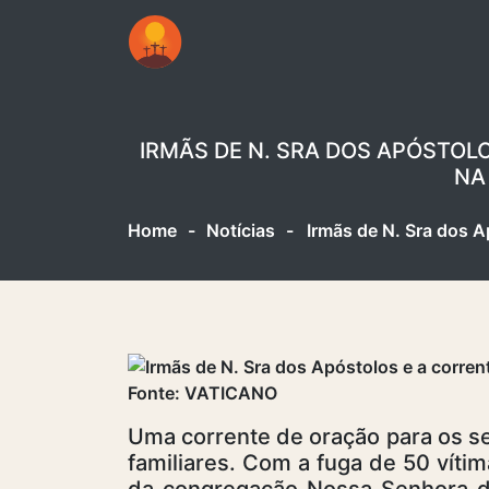
IRMÃS DE N. SRA DOS APÓSTOL
NA
Home
-
Notícias
-
Irmãs de N. Sra dos A
Fonte: VATICANO
Uma corrente de oração para os se
familiares. Com a fuga de 50 víti
da congregação Nossa Senhora d