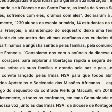
s adequadas e oportunas para garantir sua libertação”, 
untando-se à Diocese e ao Santo Padre, as Irmãs de Nossa
les, sofremos com eles, oramos com eles”, declararam à 
amente, “239 alunos da escola primária, 14 estudantes da
Para François, a manutenção do sequestro deixa uma fe
diante do sequestro das vítimas confiadas aos cuidados
artilhamos a angústia sentida pelas famílias, pela comun
dre François. “Consolamo-nos com o anúncio da diocese 
corações para implorar a libertação rápida e segura d
eus sobre as suas famílias e orando pela paz e pela jus
o convite lançado pelas Irmãs NSA para que todos ab
os Apóstolos e Sociedade das Missões Africanas - esp
ngo do sequestro do confrade Pierluigi Maccalli, em 201
solenemente, a todos os confrades, em cada Comunidade e
nossa voz junto as das Irmãs NSA, da diocese de Kontagora