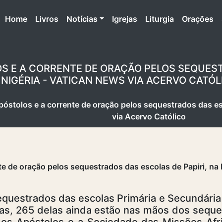
(atual)
Home
Livros
Notícias
Igrejas
Liturgia
Orações
OS E A CORRENTE DE ORAÇÃO PELOS SEQUEST
 NIGÉRIA - VATICAN NEWS VIA ACERVO CATÓL
póstolos e a corrente de oração pelos sequestrados das esc
via Acervo Católico
questrados das escolas Primária e Secundária 
mas, 265 delas ainda estão nas mãos dos seque
os Apóstolos e a Sociedade das Missões Afr