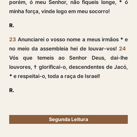
porém, ó meu Senhor, não fiqueis longe,
*
ó
minha força, vinde logo em meu socorro!
R.
23
Anunciarei o vosso nome a meus irmãos
*
e
no meio da assembleia hei de louvar-vos!
24
Vós que temeis ao Senhor Deus, dai-lhe
louvores, † glorificai-o, descendentes de Jacó,
*
e respeitai-o, toda a raça de Israel!
R.
Segunda Leitura