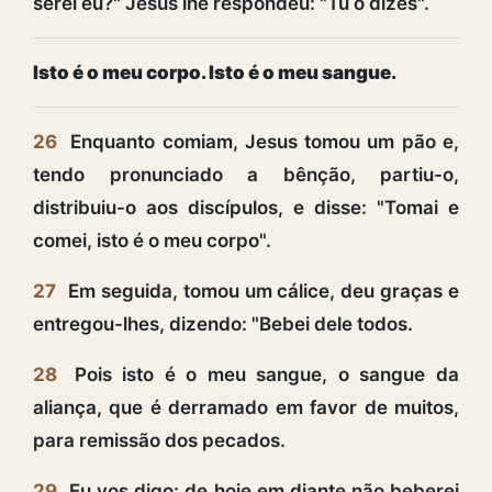
serei eu?" Jesus lhe respondeu: "Tu o dizes".
Isto é o meu corpo. Isto é o meu sangue.
26
Enquanto comiam, Jesus tomou um pão e,
tendo pronunciado a bênção, partiu-o,
distribuiu-o aos discípulos, e disse: "Tomai e
comei, isto é o meu corpo".
27
Em seguida, tomou um cálice, deu graças e
entregou-lhes, dizendo: "Bebei dele todos.
28
Pois isto é o meu sangue, o sangue da
aliança, que é derramado em favor de muitos,
para remissão dos pecados.
29
Eu vos digo: de hoje em diante não beberei