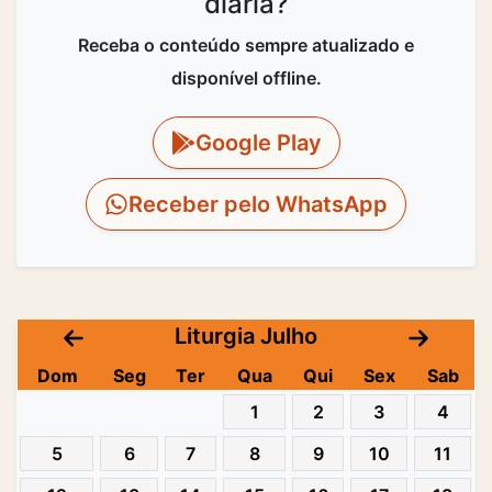
diária?
Receba o conteúdo sempre atualizado e
disponível offline.
Google Play
Receber pelo WhatsApp
Liturgia Julho
Dom
Seg
Ter
Qua
Qui
Sex
Sab
1
2
3
4
5
6
7
8
9
10
11