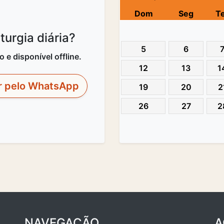
Dom
Seg
T
urgia diária?
5
6
e disponível offline.
12
13
1
r pelo WhatsApp
19
20
2
26
27
2
NAVEGAÇÃO
A