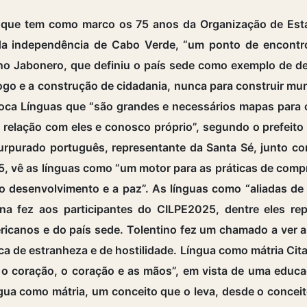
que tem como marco os 75 anos da Organização de Esta
 da independência de Cabo Verde, “um ponto de encontro
iano Jabonero, que definiu o país sede como exemplo de d
logo e a construção de cidadania, nunca para construir mu
oca Línguas que “são grandes e necessários mapas para 
 relação com eles e conosco próprio”, segundo o prefeito 
rpurado português, representante da Santa Sé, junto com
5, vê as línguas como “um motor para as práticas de co
, o desenvolvimento e a paz”. As línguas como “aliadas d
ana fez aos participantes do CILPE2025, dentre eles rep
ericanos e do país sede. Tolentino fez um chamado a ver 
nca de estranheza e de hostilidade. Língua como mátria C
o coração, o coração e as mãos”, em vista de uma educa
língua como mátria, um conceito que o leva, desde o concei