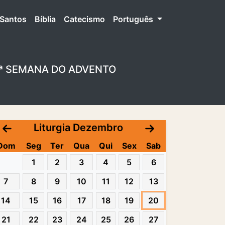
Santos
Bíblia
Catecismo
Português
 3ª SEMANA DO ADVENTO
Liturgia Dezembro
Dom
Seg
Ter
Qua
Qui
Sex
Sab
1
2
3
4
5
6
7
8
9
10
11
12
13
14
15
16
17
18
19
20
21
22
23
24
25
26
27