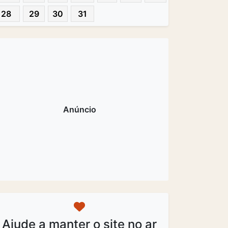
28
29
30
31
Ajude a manter o site no ar