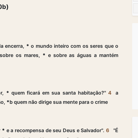
0b)
la encerra,
*
o mundo inteiro com os seres que o
 sobre os mares,
*
e sobre as águas a mantém
or,
*
quem ficará em sua santa habitação?"
4
a
ão,
*
b quem não dirige sua mente para o crime
r
*
e a recompensa de seu Deus e Salvador".
6
"É