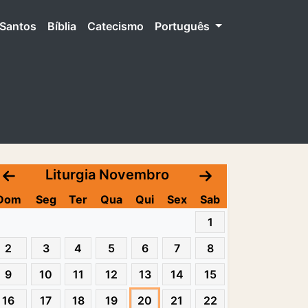
Santos
Bíblia
Catecismo
Português
Liturgia Novembro
Dom
Seg
Ter
Qua
Qui
Sex
Sab
1
2
3
4
5
6
7
8
9
10
11
12
13
14
15
16
17
18
19
20
21
22