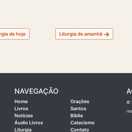
rgia de hoje
Liturgia de amanhã
NAVEGAÇÃO
A
Home
Orações
© 
Livros
Santos
re
Notícias
Bíblia
Áudio Livros
Catecismo
Liturgia
Contato