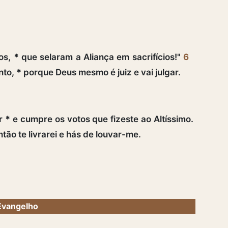
tos,
*
que selaram a Aliança em sacrifícios!"
6
nto,
*
porque Deus mesmo é juiz e vai julgar.
or
*
e cumpre os votos que fizeste ao Altíssimo.
tão te livrarei e hás de louvar-me.
Evangelho