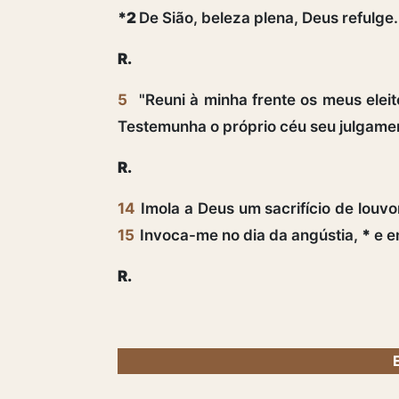
*2
De Sião, beleza plena, Deus refulge.
R.
5
"Reuni à minha frente os meus elei
Testemunha o próprio céu seu julgame
R.
14
Imola a Deus um sacrifício de louv
15
Invoca-me no dia da angústia,
*
e en
R.