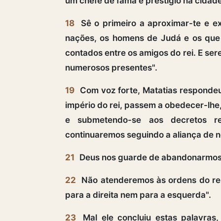
um chefe de fama e prestígio na cidade
18
Sê o primeiro a aproximar-te e e
nações, os homens de Judá e os que f
contados entre os amigos do rei. E sere
numerosos presentes".
19
Com voz forte, Matatias respondeu
império do rei, passem a obedecer-lhe
e submetendo-se aos decretos r
continuaremos seguindo a aliança de n
21
Deus nos guarde de abandonarmos 
22
Não atenderemos às ordens do rei
para a direita nem para a esquerda".
23
Mal ele concluiu estas palavras,