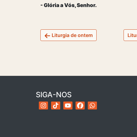
- Glória a Vós, Senhor.
Liturgia de ontem
Litu
SIGA-NOS