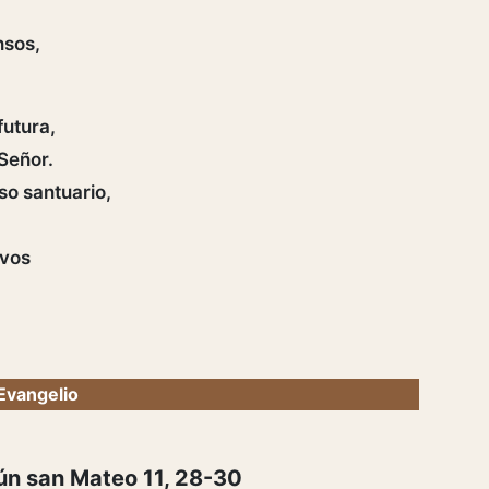
nsos,
futura,
 Señor.
so santuario,
ivos
Evangelio
ún san Mateo 11, 28-30