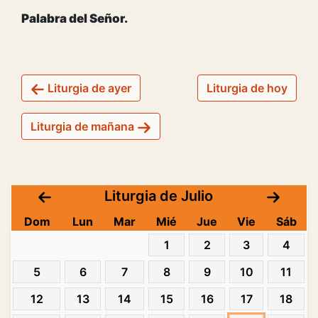
Palabra del Señor.
Liturgia de ayer
Liturgia de hoy
Liturgia de mañana
Liturgia de Julio
Dom
Lun
Mar
Mié
Jue
Vie
Sáb
1
2
3
4
5
6
7
8
9
10
11
12
13
14
15
16
17
18