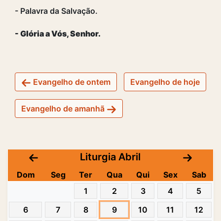
- Palavra da Salvação.
- Glória a Vós, Senhor.
Evangelho de ontem
Evangelho de hoje
Evangelho de amanhã
Liturgia Abril
Dom
Seg
Ter
Qua
Qui
Sex
Sab
1
2
3
4
5
6
7
8
9
10
11
12