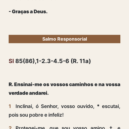
- Graças a Deus.
Salmo Responsorial
Sl
85(86),1-2.3-4.5-6 (R. 11a)
R. Ensinai-me os vossos caminhos e na vossa
verdade andarei.
1
Inclinai, ó Senhor, vosso ouvido,
*
escutai,
pois sou pobre e infeliz!
2
Protegei-me, que sou vosso amigo, † e