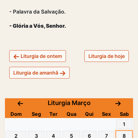
- Palavra da Salvação.
- Glória a Vós, Senhor.
Liturgia de ontem
Liturgia de hoje
Liturgia de amanhã
Liturgia Março
Dom
Seg
Ter
Qua
Qui
Sex
Sab
1
2
3
4
5
6
7
8