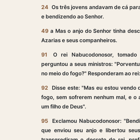
24
Os três jovens andavam de cá para
e bendizendo ao Senhor.
49
a Mas o anjo do Senhor tinha desc
Azarias e seus companheiros.
91
O rei Nabucodonosor, tomado 
perguntou a seus ministros: "Porven
no meio do fogo?" Responderam ao rei: 
92
Disse este: "Mas eu estou vendo 
fogo, sem sofrerem nenhum mal, e o
um filho de Deus".
95
Exclamou Nabucodonosor: "Bendit
que enviou seu anjo e libertou seu
transgrediram o decreto do rei, pref