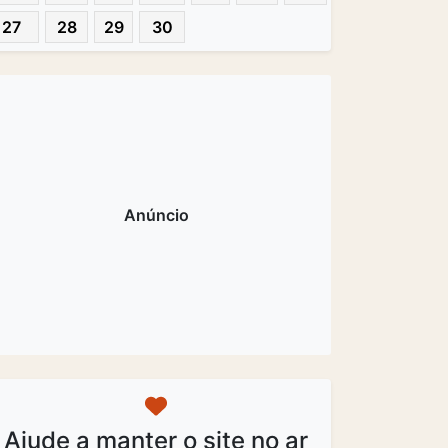
27
28
29
30
Ajude a manter o site no ar