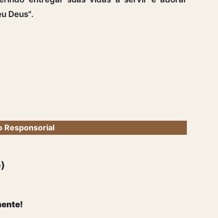
eu Deus".
 Responsorial
)
mente!