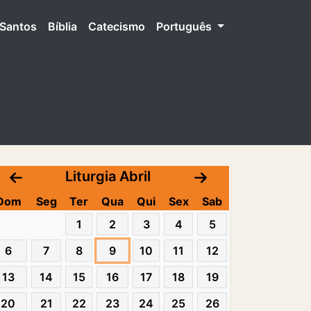
Santos
Bíblia
Catecismo
Português
Liturgia Abril
Dom
Seg
Ter
Qua
Qui
Sex
Sab
1
2
3
4
5
6
7
8
9
10
11
12
13
14
15
16
17
18
19
20
21
22
23
24
25
26