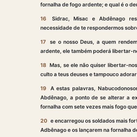
fornalha de fogo ardente; e qual é o d
16
Sidrac, Misac e Abdênago res
necessidade de te respondermos sobre
17
se o nosso Deus, a quem rendemos
ardente, ele também poderá libertar-no
18
Mas, se ele não quiser libertar-no
culto a teus deuses e tampouco adorar
19
A estas palavras, Nabucodonosor
Abdênago, a ponto de se alterar a e
fornalha com sete vezes mais fogo qu
20
e encarregou os soldados mais for
Adbênago e os lançarem na fornalha d