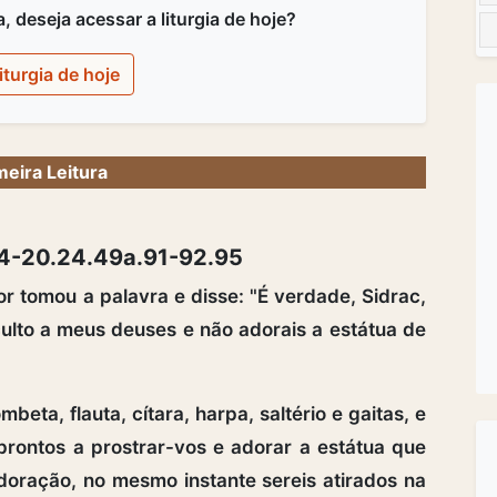
 deseja acessar a liturgia de hoje?
iturgia de hoje
meira Leitura
3,14-20.24.49a.91-92.95
 tomou a palavra e disse: "É verdade, Sidrac,
ulto a meus deuses e não adorais a estátua de
eta, flauta, cítara, harpa, saltério e gaitas, e
prontos a prostrar-vos e adorar a estátua que
doração, no mesmo instante sereis atirados na