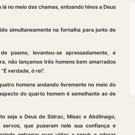
 lá no meio das chamas, entoando hinos a Deus
ido simultaneamente na fornalha para junto de
de pasmo, levantou-se apressadamente, e
tura, não lançamos três homens bem amarrados
"É verdade, ó rei".
quatro homens andando livremente no meio do
 aspecto do quarto homem é semelhante ao de
o seja o Deus de Sidrac, Misac e Abdênago,
s servos, que puseram nele sua confiança e
erindo entregar suas vidas a servir e adorar