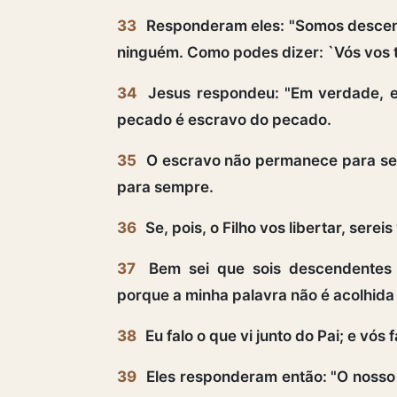
33
Responderam eles: "Somos descen
ninguém. Como podes dizer: `Vós vos to
34
Jesus respondeu: "Em verdade, e
pecado é escravo do pecado.
35
O escravo não permanece para sem
para sempre.
36
Se, pois, o Filho vos libertar, serei
37
Bem sei que sois descendentes 
porque a minha palavra não é acolhida
38
Eu falo o que vi junto do Pai; e vós 
39
Eles responderam então: "O nosso p