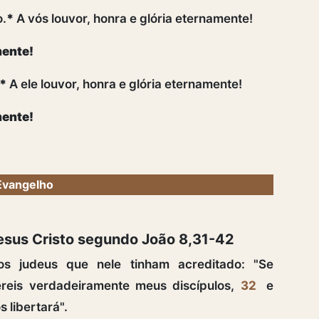
o.
*
A vós louvor, honra e glória eternamente!
mente!
*
A ele louvor, honra e glória eternamente!
mente!
Evangelho
Jesus Cristo segundo João 8,31-42
s judeus que nele tinham acreditado: "Se
reis verdadeiramente meus discípulos,
32
e
 libertará".