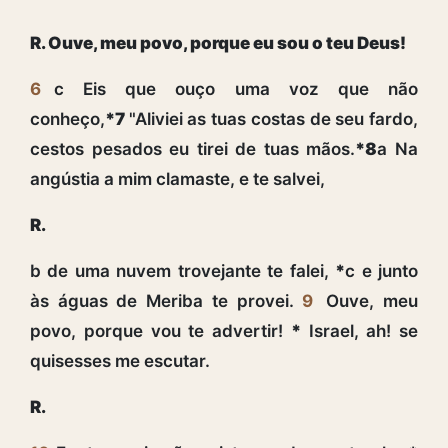
R. Ouve, meu povo, porque eu sou o teu Deus!
6
c Eis que ouço uma voz que não
conheço,
*7
"Aliviei as tuas costas de seu fardo,
cestos pesados eu tirei de tuas mãos.
*8
a Na
angústia a mim clamaste, e te salvei,
R.
b de uma nuvem trovejante te falei,
*
c e junto
às águas de Meriba te provei.
9
Ouve, meu
povo, porque vou te advertir!
*
Israel, ah! se
quisesses me escutar.
R.