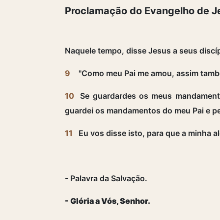
Proclamação do Evangelho de Je
Naquele tempo, disse Jesus a seus discí
9
"Como meu Pai me amou, assim també
10
Se guardardes os meus mandamento
guardei os mandamentos do meu Pai e p
11
Eu vos disse isto, para que a minha al
- Palavra da Salvação.
- Glória a Vós, Senhor.