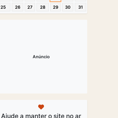
25
26
27
28
29
30
31
Ajude a manter o site no ar