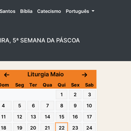
Santos
Bíblia
Catecismo
Português
EIRA, 5ª SEMANA DA PÁSCOA
Liturgia Maio
Dom
Seg
Ter
Qua
Qui
Sex
Sab
1
2
3
4
5
6
7
8
9
10
11
12
13
14
15
16
17
18
19
20
21
22
23
24