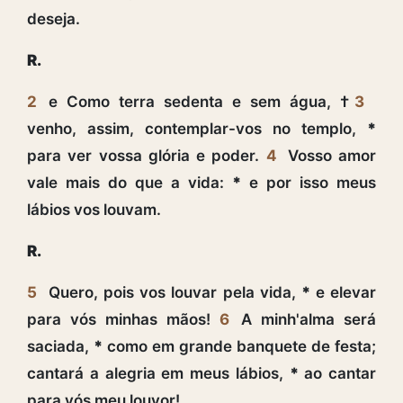
deseja.
R.
2
e Como terra sedenta e sem água, †
3
venho, assim, contemplar-vos no templo,
*
para ver vossa glória e poder.
4
Vosso amor
vale mais do que a vida:
*
e por isso meus
lábios vos louvam.
R.
5
Quero, pois vos louvar pela vida,
*
e elevar
para vós minhas mãos!
6
A minh'alma será
saciada,
*
como em grande banquete de festa;
cantará a alegria em meus lábios,
*
ao cantar
para vós meu louvor!