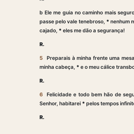
b Ele me guia no caminho mais segur
passe pelo vale tenebroso,
*
nenhum ma
cajado,
*
eles me dão a segurança!
R.
5
Preparais à minha frente uma mes
minha cabeça,
*
e o meu cálice transb
R.
6
Felicidade e todo bem hão de seg
Senhor, habitarei
*
pelos tempos infinit
R.