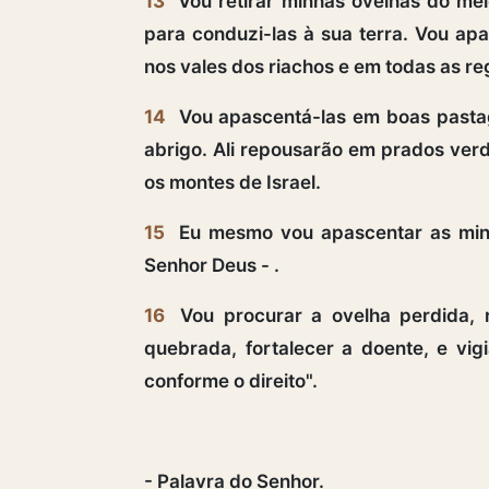
13
Vou retirar minhas ovelhas do mei
para conduzi-las à sua terra. Vou apa
nos vales dos riachos e em todas as re
14
Vou apascentá-las em boas pastage
abrigo. Ali repousarão em prados verd
os montes de Israel.
15
Eu mesmo vou apascentar as minh
Senhor Deus - .
16
Vou procurar a ovelha perdida, r
quebrada, fortalecer a doente, e vig
conforme o direito".
- Palavra do Senhor.