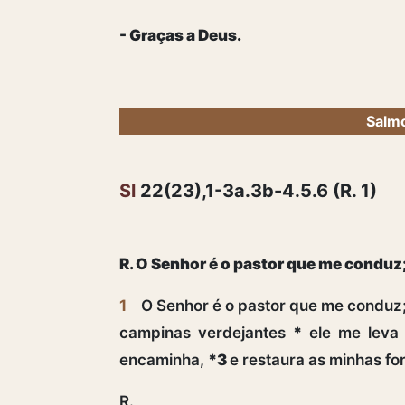
- Graças a Deus.
Salmo
Sl
22(23),1-3a.3b-4.5.6 (R. 1)
R. O Senhor é o pastor que me conduz;
1
O Senhor é o pastor que me conduz
campinas verdejantes
*
ele me leva 
encaminha,
*3
e restaura as minhas fo
R.