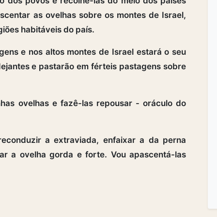
o dos povos e recolhê-las do meio dos países
scentar as ovelhas sobre os montes de Israel,
giões habitáveis do país.
ns e nos altos montes de Israel estará o seu
ejantes e pastarão em férteis pastagens sobre
as ovelhas e fazê-las repousar - oráculo do
econduzir a extraviada, enfaixar a da perna
iar a ovelha gorda e forte. Vou apascentá-las