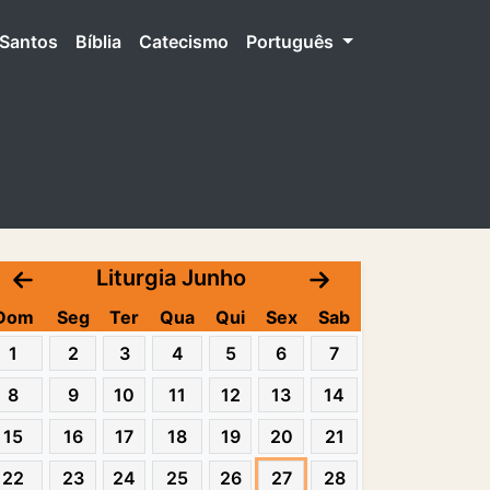
Santos
Bíblia
Catecismo
Português
Liturgia Junho
Dom
Seg
Ter
Qua
Qui
Sex
Sab
1
2
3
4
5
6
7
8
9
10
11
12
13
14
15
16
17
18
19
20
21
22
23
24
25
26
27
28