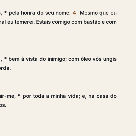
o,
*
pela honra do seu nome.
4
Mesmo que eu
l eu temerei. Estais comigo com bastão e com
a,
*
bem à vista do inimigo; com óleo vós ungis
orda.
uir-me,
*
por toda a minha vida; e, na casa do
os.