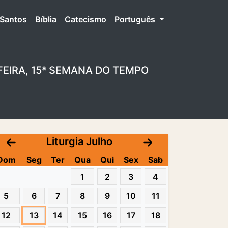
Santos
Bíblia
Catecismo
Português
FEIRA, 15ª SEMANA DO TEMPO
Liturgia Julho
Dom
Seg
Ter
Qua
Qui
Sex
Sab
1
2
3
4
5
6
7
8
9
10
11
12
13
14
15
16
17
18