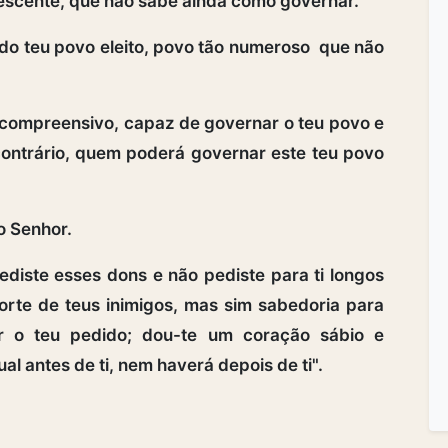
escente, que não sabe ainda como governar.
 do teu povo eleito, povo tão numeroso que não
 compreensivo, capaz de governar o teu povo e
contrário, quem poderá governar este teu povo
o Senhor.
diste esses dons e não pediste para ti longos
rte de teus inimigos, mas sim sabedoria para
r o teu pedido; dou-te um coração sábio e
al antes de ti, nem haverá depois de ti".