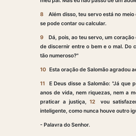
meu pai. Mas eu não passo de um adol
8
Além disso, teu servo está no meio
se pode contar ou calcular.
9
Dá, pois, ao teu servo, um coração
de discernir entre o bem e o mal. Do 
tão numeroso?"
10
Esta oração de Salomão agradou a
11
E Deus disse a Salomão: "Já que pe
anos de vida, nem riquezas, nem a mo
praticar a justiça,
12
vou satisfaze
inteligente, como nunca houve outro igu
- Palavra do Senhor.