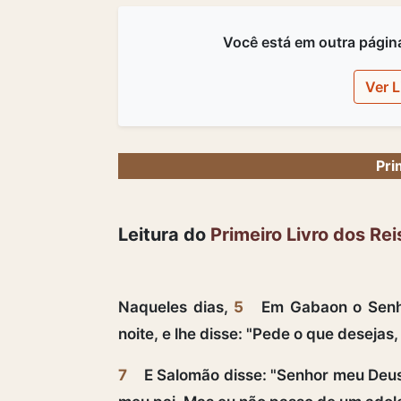
Você está em outra página,
Ver L
Pri
Leitura do
Primeiro Livro dos Rei
Naqueles dias,
5
Em Gabaon o Senho
noite, e lhe disse: "Pede o que desejas, 
7
E Salomão disse: "Senhor meu Deus, 