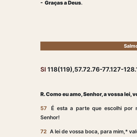
- Graças a Deus
.
Salmo
Sl
118(119),57.72.76-77.127-128.
R. Como eu amo, Senhor, a vossa lei, v
57
É esta a parte que escolhi por 
Senhor!
72
A lei de vossa boca, para mim,* val