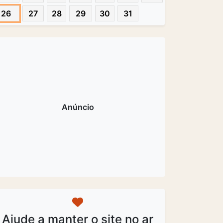
26
27
28
29
30
31
Ajude a manter o site no ar