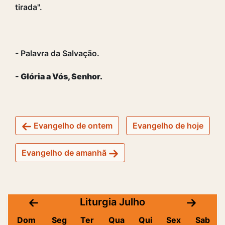
tirada".
- Palavra da Salvação.
- Glória a Vós, Senhor.
Evangelho de ontem
Evangelho de hoje
Evangelho de amanhã
Liturgia Julho
Dom
Seg
Ter
Qua
Qui
Sex
Sab