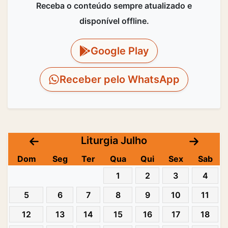
Receba o conteúdo sempre atualizado e
disponível offline.
Google Play
Receber pelo WhatsApp
Liturgia Julho
Dom
Seg
Ter
Qua
Qui
Sex
Sab
1
2
3
4
5
6
7
8
9
10
11
12
13
14
15
16
17
18