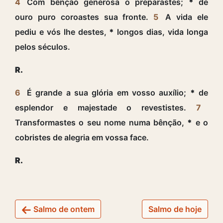
4
Com bênção generosa o preparastes;
*
de
ouro puro coroastes sua fronte.
5
A vida ele
pediu e vós lhe destes,
*
longos dias, vida longa
pelos séculos.
R.
6
É grande a sua glória em vosso auxílio;
*
de
esplendor e majestade o revestistes.
7
Transformastes o seu nome numa bênção,
*
e o
cobristes de alegria em vossa face.
R.
Salmo de ontem
Salmo de hoje