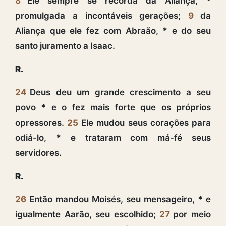
8
Ele sempre se recorda da Aliança,
*
promulgada a incontáveis gerações;
9
da
Aliança que ele fez com Abraão,
*
e do seu
santo juramento a Isaac.
R.
24
Deus deu um grande crescimento a seu
povo
*
e o fez mais forte que os próprios
opressores.
25
Ele mudou seus corações para
odiá-lo,
*
e trataram com má-fé seus
servidores.
R.
26
Então mandou Moisés, seu mensageiro,
*
e
igualmente Aarão, seu escolhido;
27
por meio