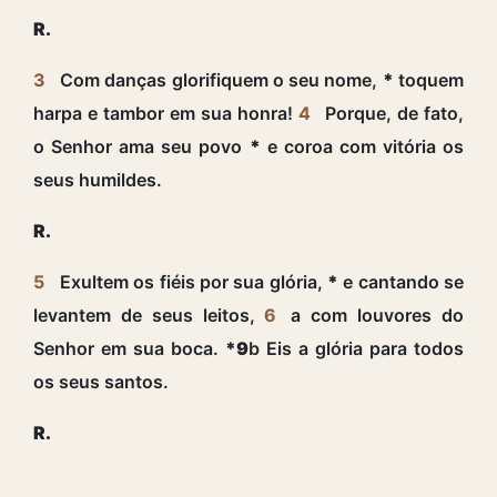
R.
3
Com danças glorifiquem o seu nome,
*
toquem
harpa e tambor em sua honra!
4
Porque, de fato,
o Senhor ama seu povo
*
e coroa com vitória os
seus humildes.
R.
5
Exultem os fiéis por sua glória,
*
e cantando se
levantem de seus leitos,
6
a com louvores do
Senhor em sua boca.
*9
b Eis a glória para todos
os seus santos.
R.