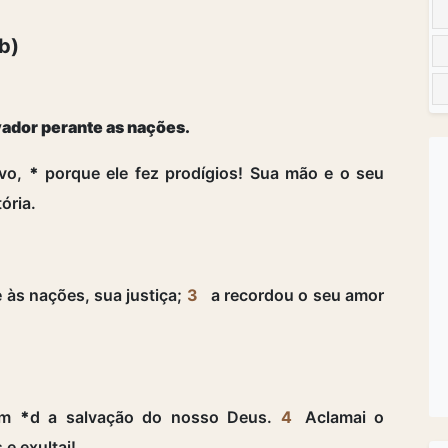
b)
vador perante as nações.
ovo,
*
porque ele fez prodígios! Sua mão e o seu
ória.
 às nações, sua justiça;
3
a recordou o seu amor
ram
*
d a salvação do nosso Deus.
4
Aclamai o
 e exultai!