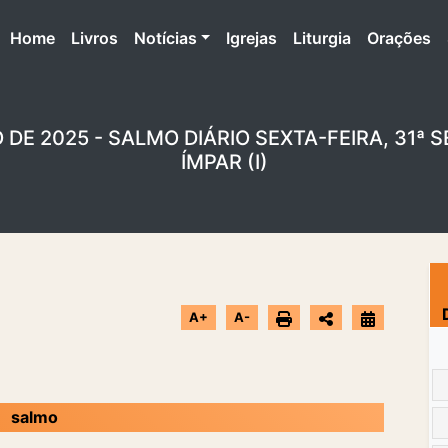
(atual)
Home
Livros
Notícias
Igrejas
Liturgia
Orações
 DE 2025 - SALMO DIÁRIO SEXTA-FEIRA, 31
ÍMPAR (I)
A+
A-
salmo