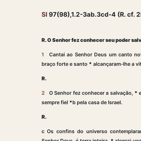
Sl
97(98),1.2-3ab.3cd-4 (R. cf. 2
R. O Senhor fez conhecer seu poder sal
1
Cantai ao Senhor Deus um canto n
braço forte e santo
*
alcançaram-lhe a vit
R.
2
O Senhor fez conhecer a salvação,
*
e
sempre fiel
*
b pela casa de Israel.
R.
c Os confins do universo contempla
Senhor Deus, ó terra inteira,
*
alegrai-vos