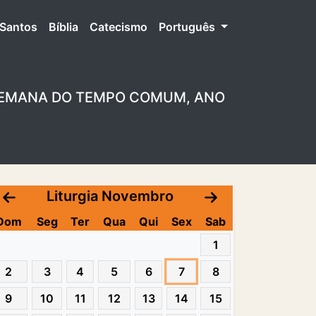
Santos
Bíblia
Catecismo
Português
ª SEMANA DO TEMPO COMUM, ANO
Liturgia Novembro
Dom
Seg
Ter
Qua
Qui
Sex
Sab
1
2
3
4
5
6
7
8
9
10
11
12
13
14
15