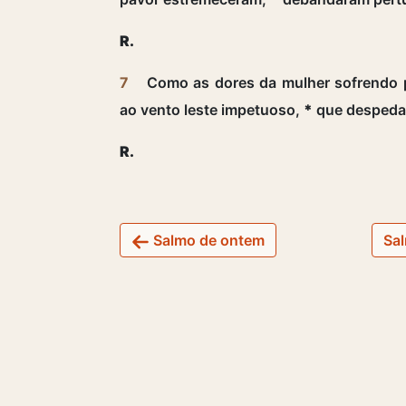
R.
7
Como as dores da mulher sofrendo 
ao vento leste impetuoso,
*
que despedaç
R.
Salmo de ontem
Sal