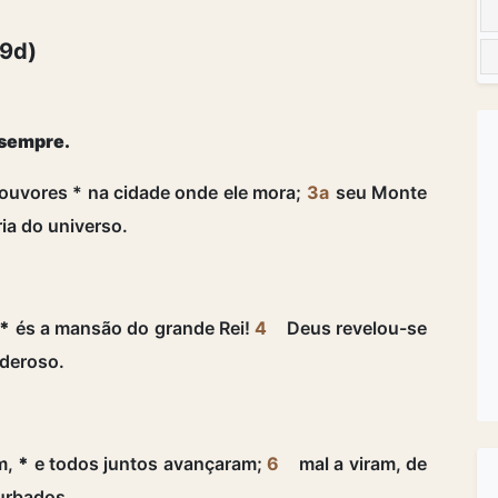
 9d)
 sempre.
ouvores * na cidade onde ele mora;
3a
seu Monte
ria do universo.
*
és a mansão do grande Rei!
4
Deus revelou-se
oderoso.
am,
*
e todos juntos avançaram;
6
mal a viram, de
urbados.