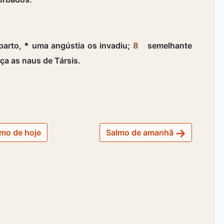
parto,
*
uma angústia os invadiu;
8
semelhante
a as naus de Társis.
mo de hoje
Salmo de amanhã