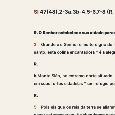
Sl
47(48),2-3a.3b-4.5-6.7-8 (R.
R. O Senhor estabelece sua cidade para
2
Grande é o Senhor e muito digno de l
santo, esta colina encantadora
*
é a aleg
R.
b
Monte Sião, no extremo norte situado,
em suas fortes cidadelas * um refúgio p
R.
5
Pois eis que os reis da terra se aliar
pavor estremeceram,
*
debandaram pert