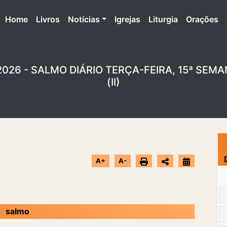
(atual)
Home
Livros
Notícias
Igrejas
Liturgia
Orações
 2026 - SALMO DIÁRIO TERÇA-FEIRA, 15ª SE
(II)
A+
A-
salmo