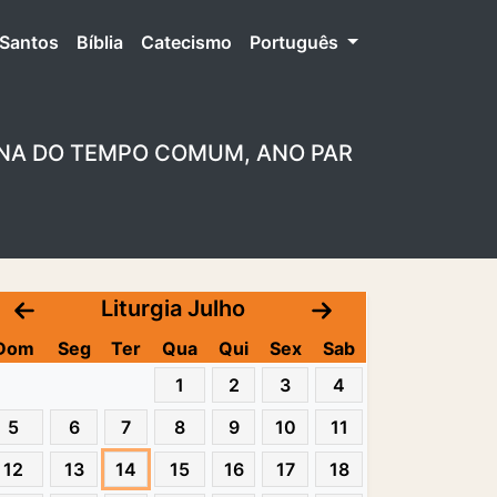
Santos
Bíblia
Catecismo
Português
MANA DO TEMPO COMUM, ANO PAR
Liturgia Julho
Dom
Seg
Ter
Qua
Qui
Sex
Sab
1
2
3
4
5
6
7
8
9
10
11
12
13
14
15
16
17
18