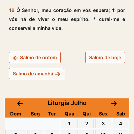
16
Ó Senhor, meu coração em vós espera;
†
por
vós há de viver o meu espírito.
*
curai-me e
conservai a minha vida.
Salmo de ontem
Salmo de hoje
Salmo de amanhã
Liturgia Julho
Dom
Seg
Ter
Qua
Qui
Sex
Sab
1
2
3
4