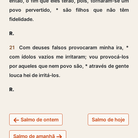
então, o fim que eles terão, pois, tornaram-se um
povo pervertido, * são filhos que não têm
fidelidade.
R.
21
Com deuses falsos provocaram minha ira, *
com ídolos vazios me irritaram; vou provocá-Ios
por aqueles que nem povo são, * através de gente
louca hei de irritá-los.
R.
Salmo de ontem
Salmo de hoje
Salmo de amanhã