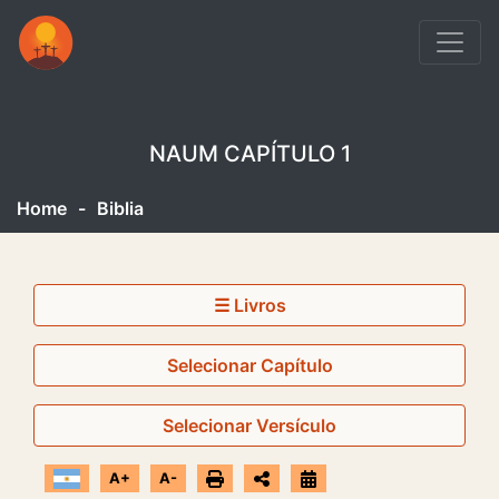
NAUM CAPÍTULO 1
Home
-
Biblia
☰ Livros
Selecionar Capítulo
Selecionar Versículo
A+
A-