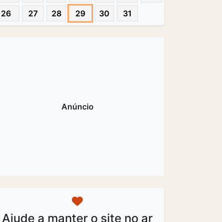
26
27
28
29
30
31
Ajude a manter o site no ar