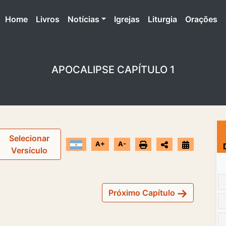
(atual)
Home
Livros
Notícias
Igrejas
Liturgia
Orações
APOCALIPSE CAPÍTULO 1
Selecionar
A+
A-
Versículo
Próximo Capítulo