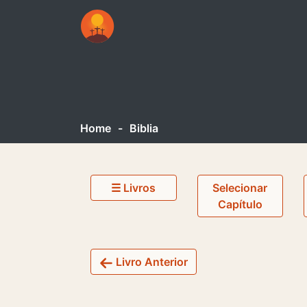
Home
-
Biblia
☰ Livros
Selecionar
Capítulo
Livro Anterior