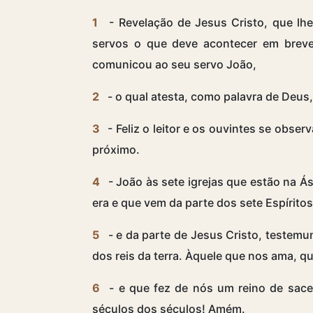
1
- Revelação de Jesus Cristo, que lhe
servos o que deve acontecer em breve.
comunicou ao seu servo João,
2
- o qual atesta, como palavra de Deus,
3
- Feliz o leitor e os ouvintes se obse
próximo.
4
- João às sete igrejas que estão na Ás
era e que vem da parte dos sete Espírito
5
- e da parte de Jesus Cristo, testemu
dos reis da terra. Àquele que nos ama, 
6
- e que fez de nós um reino de sacer
séculos dos séculos! Amém.