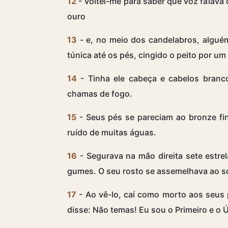
12
- Voltei-me para saber que voz falava
ouro
13
- e, no meio dos candelabros, algué
túnica até os pés, cingido o peito por um
14
- Tinha ele cabeça e cabelos branc
chamas de fogo.
15
- Seus pés se pareciam ao bronze fi
ruído de muitas águas.
16
- Segurava na mão direita sete estre
gumes. O seu rosto se assemelhava ao so
17
- Ao vê-lo, caí como morto aos seus 
disse: Não temas! Eu sou o Primeiro e o Ú