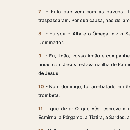
7
- Ei-lo que vem com as nuvens. T
traspassaram. Por sua causa, hão de lam
8
- Eu sou o Alfa e o Ômega, diz o S
Dominador.
9
- Eu, João, vosso irmão e companheir
união com Jesus, estava na ilha de Pat
de Jesus.
10
- Num domingo, fui arrebatado em êxt
trombeta,
11
- que dizia: O que vês, escreve-o n
Esmirna, a Pérgamo, a Tiatira, a Sardes, a 