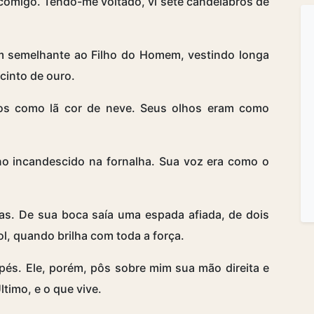
 comigo. Tendo-me voltado, vi sete candelabros de
m semelhante ao Filho do Homem, vestindo longa
 cinto de ouro.
os como lã cor de neve. Seus olhos eram como
no incandescido na fornalha. Sua voz era como o
las. De sua boca saía uma espada afiada, de dois
l, quando brilha com toda a força.
pés. Ele, porém, pôs sobre mim sua mão direita e
ltimo, e o que vive.