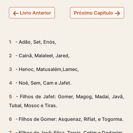
Livro Anterior
Próximo Capítulo
1
- Adão, Set, Enós,
2
- Cainã, Malaleel, Jared,
3
- Henoc, Matusalém,Lamec,
4
- Noé, Sem, Cam e Jafet.
5
- Filhos de Jafet: Gomer, Magog, Madai, Javã,
Tubal, Mosoc e Tiras.
6
- Filhos de Gomer: Asquenaz, Rifiat, e Togorma.
7
- Filhos de Javã: Elisa, Tarsis, Cetim e Dodanim.