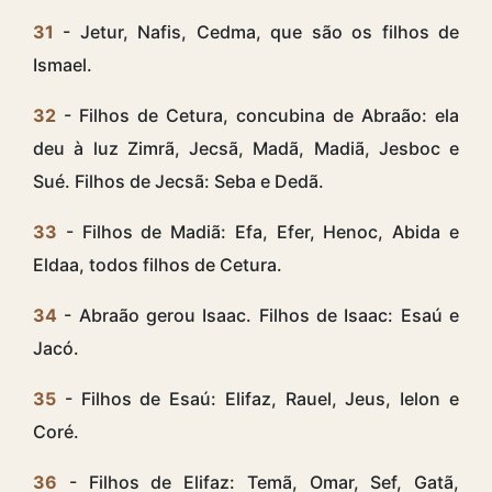
31
- Jetur, Nafis, Cedma, que são os filhos de
Ismael.
32
- Filhos de Cetura, concubina de Abraão: ela
deu à luz Zimrã, Jecsã, Madã, Madiã, Jesboc e
Sué. Filhos de Jecsã: Seba e Dedã.
33
- Filhos de Madiã: Efa, Efer, Henoc, Abida e
Eldaa, todos filhos de Cetura.
34
- Abraão gerou Isaac. Filhos de Isaac: Esaú e
Jacó.
35
- Filhos de Esaú: Elifaz, Rauel, Jeus, Ielon e
Coré.
36
- Filhos de Elifaz: Temã, Omar, Sef, Gatã,