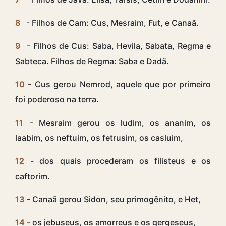
8
- Filhos de Cam: Cus, Mesraim, Fut, e Canaã.
9
- Filhos de Cus: Saba, Hevila, Sabata, Regma e
Sabteca. Filhos de Regma: Saba e Dadã.
10
- Cus gerou Nemrod, aquele que por primeiro
foi poderoso na terra.
11
- Mesraim gerou os ludim, os ananim, os
laabim, os neftuim, os fetrusim, os casluim,
12
- dos quais procederam os filisteus e os
caftorim.
13
- Canaã gerou Sidon, seu primogênito, e Het,
14
- os jebuseus, os amorreus e os gergeseus,