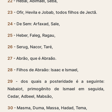
22
- Hebal, Abimael, Seba,
23
- Ofir, Hevila e Jobab, todos filhos de Jectã.
24
- De Sem: Arfaxad, Sale,
25
- Heber, Faleg, Ragau,
26
- Serug, Nacor, Taré,
27
- Abrão, que é Abraão.
28
- Filhos de Abraão: Isaac e Ismael,
29
- dos quais a posteridade é a seguinte:
Nabaiot, primogênito de Ismael em seguida,
Cedar, Adbeel, Mabsão,
30
- Masma, Duma, Massa, Hadad, Tema,