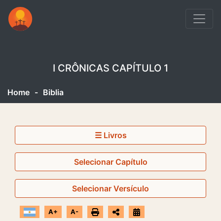
I CRÔNICAS CAPÍTULO 1
Home
-
Biblia
☰ Livros
Selecionar Capítulo
Selecionar Versículo
A+
A-