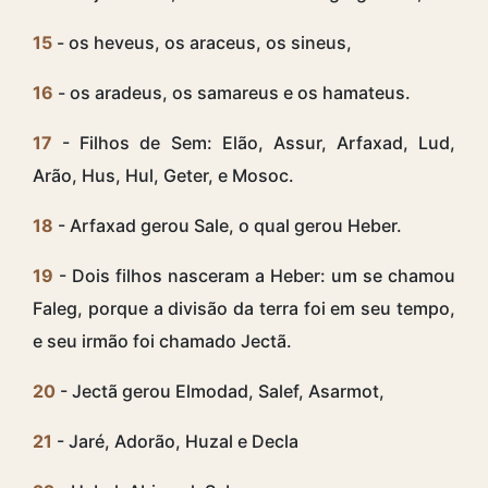
15
- os heveus, os araceus, os sineus,
16
- os aradeus, os samareus e os hamateus.
17
- Filhos de Sem: Elão, Assur, Arfaxad, Lud,
Arão, Hus, Hul, Geter, e Mosoc.
18
- Arfaxad gerou Sale, o qual gerou Heber.
19
- Dois filhos nasceram a Heber: um se chamou
Faleg, porque a divisão da terra foi em seu tempo,
e seu irmão foi chamado Jectã.
20
- Jectã gerou Elmodad, Salef, Asarmot,
21
- Jaré, Adorão, Huzal e Decla