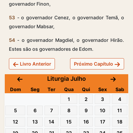
governador Finon,
53
- o governador Cenez, o governador Temã, o
governador Mabsar,
54
- o governador Magdiel, o governador Hirão.
Estes são os governadores de Edom.
Livro Anterior
Próximo Capítulo
Liturgia Julho
Dom
Seg
Ter
Qua
Qui
Sex
Sab
1
2
3
4
5
6
7
8
9
10
11
12
13
14
15
16
17
18