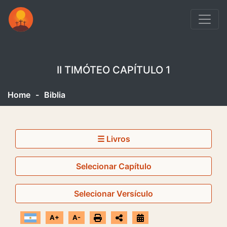
II TIMÓTEO CAPÍTULO 1
Home
-
Biblia
☰ Livros
Selecionar Capítulo
Selecionar Versículo
A+
A-