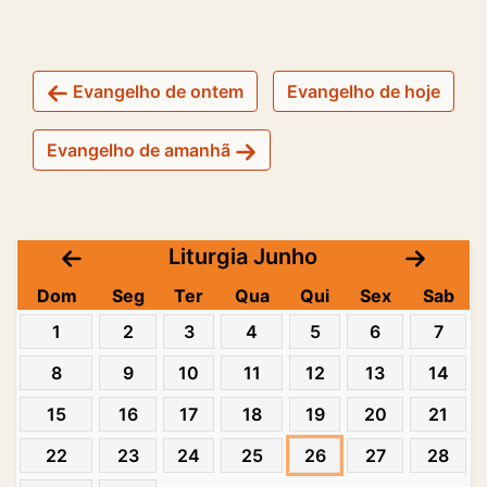
Evangelho de ontem
Evangelho de hoje
Evangelho de amanhã
Liturgia Junho
Dom
Seg
Ter
Qua
Qui
Sex
Sab
1
2
3
4
5
6
7
8
9
10
11
12
13
14
15
16
17
18
19
20
21
22
23
24
25
26
27
28